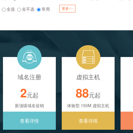
全选
全不选
常用
更多>>
域名注册
虚拟主机
2
88
元起
元起
新顶级域名促销
体验型 150M 虚拟主机
查看详情
查看详情