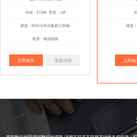
内存：512M 带宽：1M
硬盘：50G(分布式集群云存储)
硬盘：
机房：电信线路
立即购买
查看详情
立即购
西部数码代理|西部数码代理商-泽网互联是互联网基础服务提供商，ICA