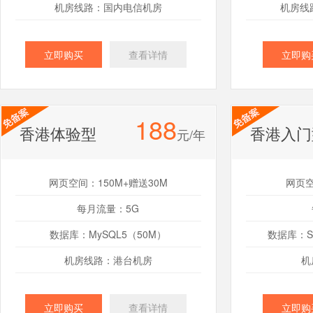
机房线路：国内电信机房
机房线
立即购买
查看详情
立即购
188
香港体验型
香港入门
元/年
网页空间：150M+赠送30M
网页空
每月流量：5G
数据库：MySQL5（50M）
数据库：SQ
机房线路：港台机房
机
立即购买
查看详情
立即购