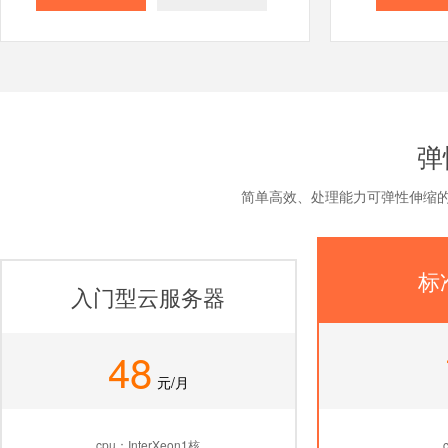
弹
简单高效、处理能力可弹性伸缩的
标
入门型云服务器
48
元/月
cpu：InterXeon1核