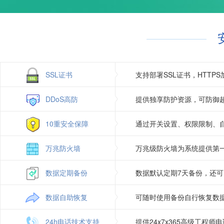
Jmail（asp使用）
支持
访问统计
Gzip压缩
支持
日志自助下载
图片组件
支持
SSL证书
支持部署SSL证书，HTT
DDoS高防
提供独享防护资源，可防御超
10重安全保障
通过开关设置、权限限制、
万兆防火墙
万兆级防火墙为系统提供第
数据定期备份
数据默认定期7天备份，还
数据自助恢复
可随时使用备份自行恢复数
24h电话技术支持
提供24x7x365高级工程