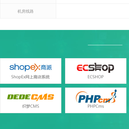
机房线路
Windo
Windo
产品参数
产品参数
设置首页
SQL Server2000/2005/2008/201
数据库类型
Access（与网页空间共
错误页面定义
ASP、ASP.NET(版本2.0/3.5/4.
支持语言
php（版本5.2/5.3/5.4/5.5/5
rar在线压缩
web服务
Windows iis7/iis
免费预装软件
zend optimizer
支持
Urlrewrite
Zend Guard Loader
支持
流量分析