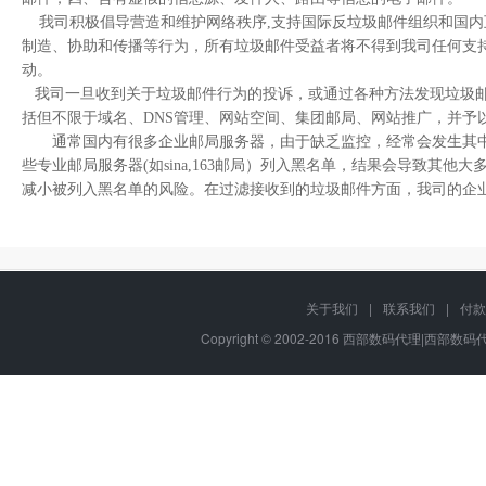
我司积极倡导营造和维护网络秩序,支持国际反垃圾邮件组织和国内
制造、协助和传播等行为，所有垃圾邮件受益者将不得到我司任何支
动。
我司一旦收到关于垃圾邮件行为的投诉，或通过各种方法发现垃圾邮
括但不限于域名、DNS管理、网站空间、集团邮局、网站推广，并予
通常国内有很多企业邮局服务器，由于缺乏监控，经常会发生其中部
些专业邮局服务器(如sina,163邮局）列入黑名单，结果会导致
减小被列入黑名单的风险。在过滤接收到的垃圾邮件方面，我司的企业邮局系
关于我们
|
联系我们
|
付款
Copyright © 2002-2016 西部数码代理|西部数码代理